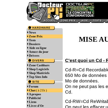
News
Zone Prix
MISE AU
Tests
Dossiers
Aide en ligne
Astuce du jour
Drivers
C'est quoi un Cd -
Zone Cashbars
Cd-R=Cd Recordable.
Shop Logiciels
Shop Matériels
650 Mo de données e
Top Sites Info
Mo de données.
On ne peut pas les e
Forum
Chat
( à 21h )
Cd.
A propos
Publicité
Cd-RW=Cd ReWritable
Liens
Livre d'Or
On peut les effacer u