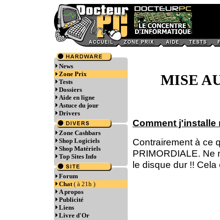
News
Zone Prix
MISE AU
Tests
Dossiers
Aide en ligne
Astuce du jour
Drivers
Comment j'install
Zone Cashbars
Contrairement à ce q
Shop Logiciels
Shop Matériels
PRIMORDIALE. Ne me
Top Sites Info
le disque dur !! Cel
Forum
Chat
( à 21h )
A propos
Publicité
Liens
Livre d'Or