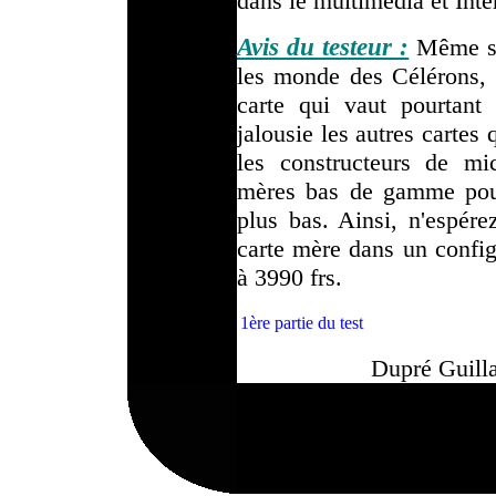
dans le multimédia et Inte
Avis du testeur :
Même si 
les monde des Célérons, c
carte qui vaut pourtant 
jalousie les autres cartes 
les constructeurs de mic
mères bas de gamme pour
plus bas. Ainsi, n'espére
carte mère dans un config
à 3990 frs.
1ère partie du test
Dupré Guill