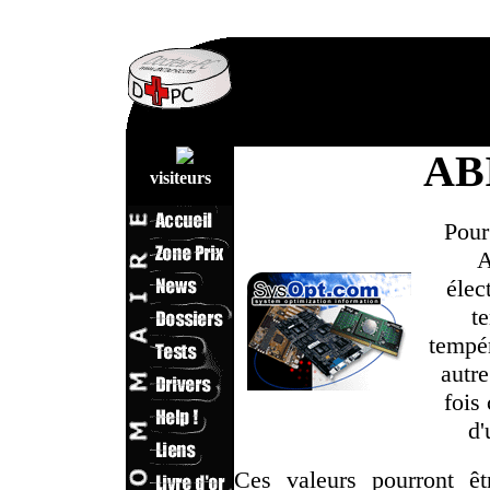
AB
visiteurs
Pour
A
élec
t
tempér
autre
fois
d'
Ces valeurs pourront êt