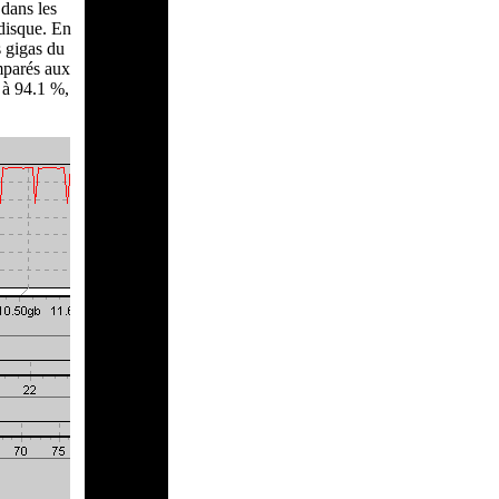
 dans les
disque. En
s gigas du
omparés aux
é à 94.1 %,