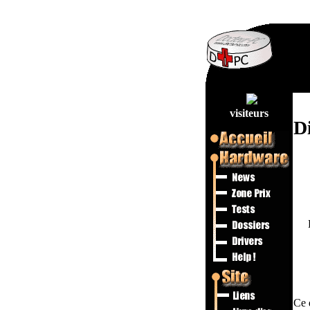
visiteurs
D
Ce 