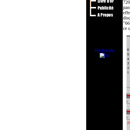
720
pan
eff
dis
"66
ce 