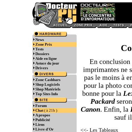
News
Zone Prix
Co
Tests
Dossiers
Aide en ligne
En conclusion 
Astuce du jour
Drivers
imprimantes ne so
pas le moins à en
Zone Cashbars
pour la photo c
Shop Logiciels
Shop Matériels
bonne pour la
Le
Top Sites Info
Packard
seron
Forum
Canon
. Enfin, la
Chat
( à 21h )
A propos
sauf i
Publicité
Liens
Livre d'Or
<<- Les Tableaux