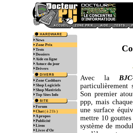
News
Zone Prix
Co
Tests
Dossiers
Aide en ligne
Astuce du jour
Drivers
Avec la
BJC
Zone Cashbars
particulièrement 
Shop Logiciels
Shop Matériels
Son premier atout
Top Sites Info
ppp, mais chaque
Forum
une surface équi
Chat
( à 21h )
A propos
mettre 10 goutte
Publicité
système de modula
Liens
Livre d'Or