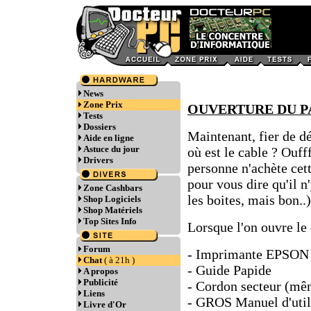
News
Zone Prix
OUVERTURE DU 
Tests
Dossiers
Maintenant, fier de dé
Aide en ligne
Astuce du jour
où est le cable ? Ouff
Drivers
personne n'achète cet
pour vous dire qu'il 
Zone Cashbars
les boites, mais bon..)
Shop Logiciels
Shop Matériels
Top Sites Info
Lorsque l'on ouvre le 
Forum
- Imprimante EPSON
Chat
( à 21h )
- Guide Papide
A propos
Publicité
- Cordon secteur (mê
Liens
- GROS Manuel d'utili
Livre d'Or