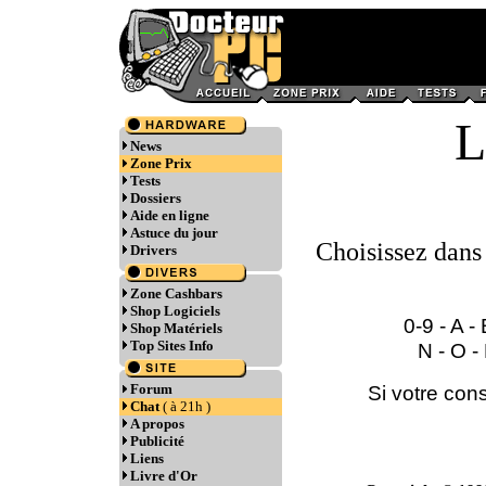
News
Zone Prix
Tests
Dossiers
Aide en ligne
Astuce du jour
Choisissez dans 
Drivers
Zone Cashbars
Shop Logiciels
0-9
-
A
-
Shop Matériels
Top Sites Info
N
-
O
-
Forum
Si votre cons
Chat
( à 21h )
A propos
Publicité
Liens
Livre d'Or