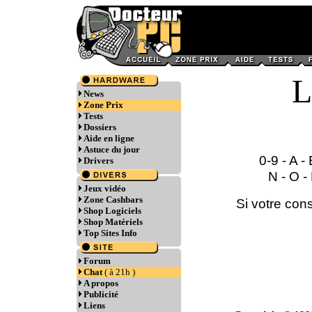
News
Zone Prix
Tests
Dossiers
Aide en ligne
Astuce du jour
0-9
-
A
-
Drivers
N
-
O
-
Jeux vidéo
Zone Cashbars
Si votre cons
Shop Logiciels
Shop Matériels
Top Sites Info
Forum
Chat
( à 21h )
A propos
Publicité
Liens