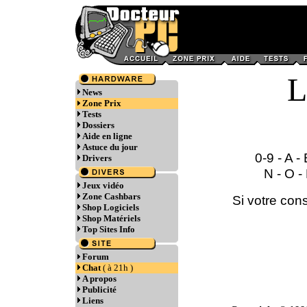
News
Zone Prix
Tests
Dossiers
Aide en ligne
Astuce du jour
0-9
-
A
-
Drivers
N
-
O
-
Jeux vidéo
Zone Cashbars
Si votre cons
Shop Logiciels
Shop Matériels
Top Sites Info
Forum
Chat
( à 21h )
A propos
Publicité
Liens