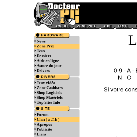
News
Zone Prix
Tests
Dossiers
Aide en ligne
Astuce du jour
0-9
-
A
-
Drivers
N
-
O
-
Jeux vidéo
Zone Cashbars
Si votre cons
Shop Logiciels
Shop Matériels
Top Sites Info
Forum
Chat
( à 21h )
A propos
Publicité
Liens