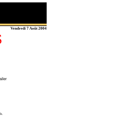
Vendredi 7 Août 2004
S
iler
és.