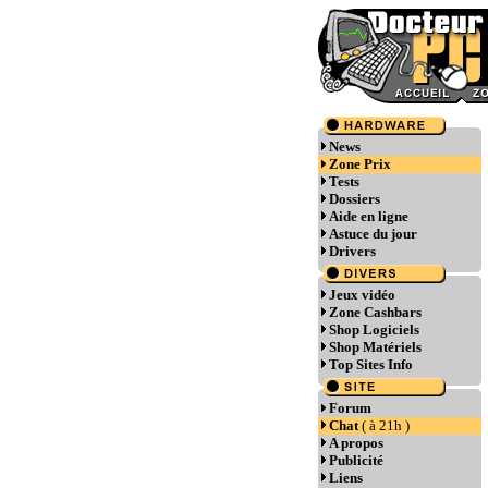
News
Zone Prix
Tests
Dossiers
Aide en ligne
Astuce du jour
Drivers
Jeux vidéo
Zone Cashbars
Shop Logiciels
Shop Matériels
Top Sites Info
Forum
Chat
( à 21h )
A propos
Publicité
Liens