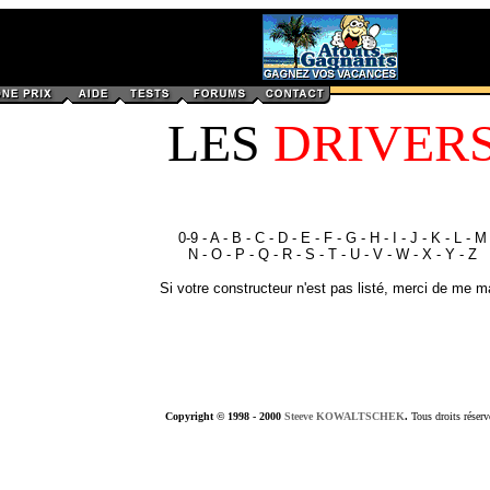
LES
DRIVER
0-9
-
A
-
B
-
C
-
D
-
E
-
F
-
G
-
H
-
I
-
J
-
K
-
L
-
M
N
-
O
-
P
-
Q
-
R
-
S
-
T
-
U
-
V
-
W
-
X
-
Y
-
Z
Si votre constructeur n'est pas listé, merci de me
ma
Copyright © 1998 - 2000
Steeve KOWALTSCHEK
.
Tous droits réserv