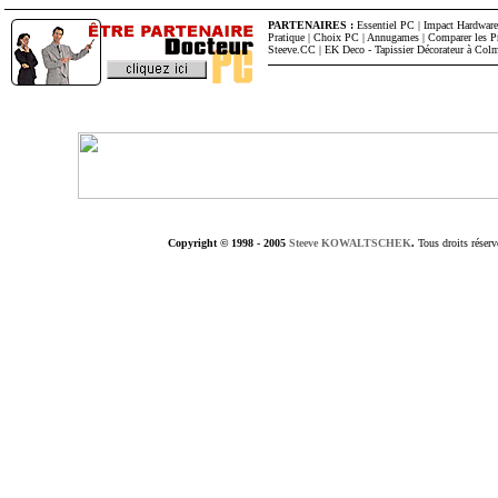
PARTENAIRES :
Essentiel PC
|
Impact Hardware
Pratique
|
Choix PC
|
Annugames
|
Comparer les P
Steeve.CC
|
EK Deco - Tapissier Décorateur à Col
Copyright © 1998 - 2005
Steeve KOWALTSCHEK
.
Tous droits réserv