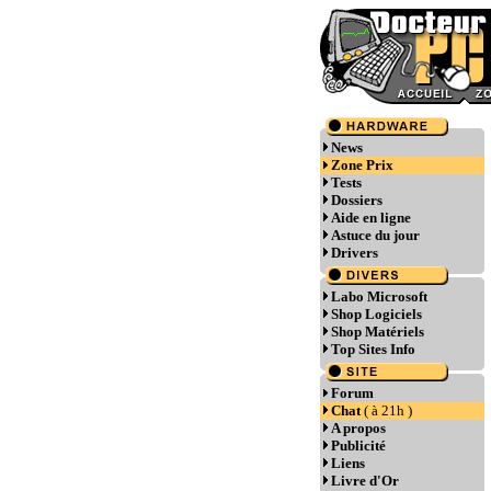
News
Zone Prix
Tests
Dossiers
Aide en ligne
Astuce du jour
Drivers
Labo Microsoft
Shop Logiciels
Shop Matériels
Top Sites Info
Forum
Chat
( à 21h )
A propos
Publicité
Liens
Livre d'Or