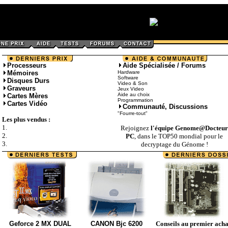
Processeurs
Aide Spécialisée / Forums
Mémoires
Hardware
Software
Disques Durs
Video & Son
Graveurs
Jeux Video
Aide au choix
Cartes Mères
Programmation
Cartes Vidéo
Communauté, Discussions
"Fourre-tout"
Les plus vendus :
1.
Rejoignez
l'équipe Genome@Docteur
2.
PC
, dans le TOP50 mondial pour le
3.
decryptage du Génome !
Geforce 2 MX DUAL
CANON Bjc 6200
Conseils au premier acha