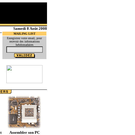
Samedi 8 Août 2008
MAILING LIST
Enregistrez votre email, pour
recevoir des informations
hebdomadaires
t
Assembler son PC