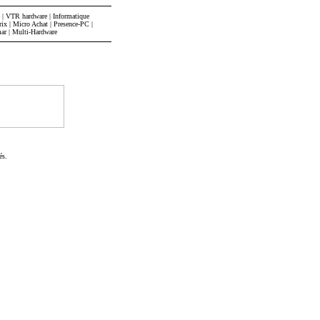
|
VTR hardware
|
Informatique
rix
|
Micro Achat
|
Presence-PC
|
mar
|
Multi-Hardware
és.