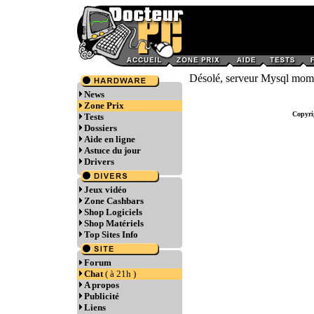
Désolé, serveur Mysql momen
News
Zone Prix
Copyri
Tests
Dossiers
Aide en ligne
Astuce du jour
Drivers
Jeux vidéo
Zone Cashbars
Shop Logiciels
Shop Matériels
Top Sites Info
Forum
Chat
( à 21h )
A propos
Publicité
Liens