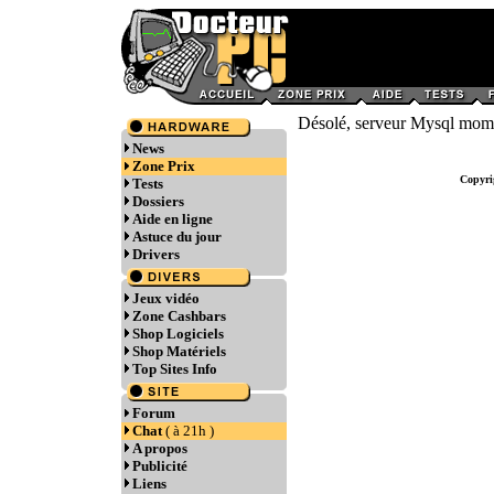
Désolé, serveur Mysql momen
News
Zone Prix
Copyri
Tests
Dossiers
Aide en ligne
Astuce du jour
Drivers
Jeux vidéo
Zone Cashbars
Shop Logiciels
Shop Matériels
Top Sites Info
Forum
Chat
( à 21h )
A propos
Publicité
Liens