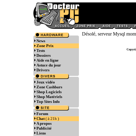
Désolé, serveur Mysql momen
News
Zone Prix
Copyri
Tests
Dossiers
Aide en ligne
Astuce du jour
Drivers
Jeux vidéo
Zone Cashbars
Shop Logiciels
Shop Matériels
Top Sites Info
Forum
Chat
( à 21h )
A propos
Publicité
Liens