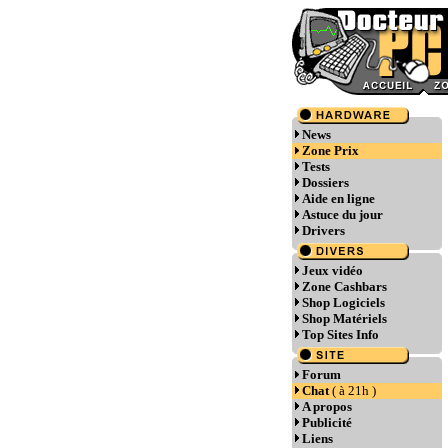
News
Zone Prix
Tests
Dossiers
Aide en ligne
Astuce du jour
Drivers
Jeux vidéo
Zone Cashbars
Shop Logiciels
Shop Matériels
Top Sites Info
Forum
Chat
( à 21h )
A propos
Publicité
Liens