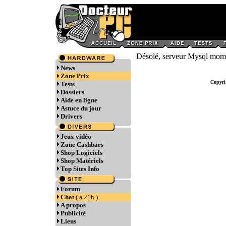
Désolé, serveur Mysql momen
News
Zone Prix
Copyri
Tests
Dossiers
Aide en ligne
Astuce du jour
Drivers
Jeux vidéo
Zone Cashbars
Shop Logiciels
Shop Matériels
Top Sites Info
Forum
Chat
( à 21h )
A propos
Publicité
Liens