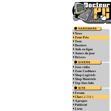
News
Zone Prix
Tests
Dossiers
Aide en ligne
Astuce du jour
Drivers
Jeux vidéo
Zone Cashbars
Shop Logiciels
Shop Matériels
Top Sites Info
Forum
Chat
( à 21h )
A propos
Publicité
Liens