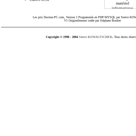
Les prix
Docteur-PC.com
, Version 2 Programmée en PHP/MYSQL par Steeve 
V1 Originellement codée par Stéphane Bordier
Copyright © 1998 - 2004
Steeve KOWALTSCHEK
.
Tous droits réserv