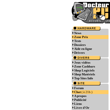
News
Zone Prix
Tests
Dossiers
Aide en ligne
Drivers
Jeux vidéos
Zone Cashbars
Shop Logiciels
Shop Matériels
Top Sites Info
Forum
Chat
( à 21h )
A propos
Publicité
Liens
Livre d'Or