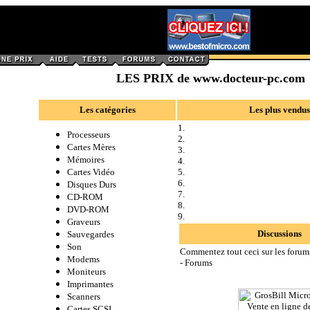
LES PRIX de www.docteur-pc.com
Les catégories
Les plus vendus
1.
Processeurs
2.
Cartes Mères
3.
Mémoires
4.
Cartes Vidéo
5.
6.
Disques Durs
7.
CD-ROM
8.
DVD-ROM
9.
Graveurs
Discussions
Sauvegardes
Son
Commentez tout ceci sur les forums
Modems
-
Forums
Moniteurs
Imprimantes
Scanners
Cartes SCSI