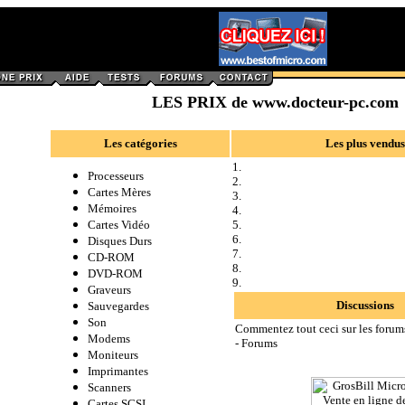
LES PRIX de www.docteur-pc.com
Les catégories
Les plus vendus
1.
Processeurs
2.
Cartes Mères
3.
Mémoires
4.
Cartes Vidéo
5.
6.
Disques Durs
7.
CD-ROM
8.
DVD-ROM
9.
Graveurs
Discussions
Sauvegardes
Son
Commentez tout ceci sur les forums
Modems
-
Forums
Moniteurs
Imprimantes
Scanners
Cartes SCSI