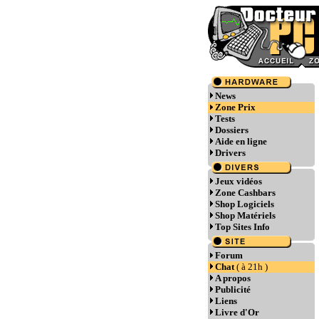
News
Zone Prix
Tests
Dossiers
Aide en ligne
Drivers
Jeux vidéos
Zone Cashbars
Shop Logiciels
Shop Matériels
Top Sites Info
Forum
Chat
( à 21h )
A propos
Publicité
Liens
Livre d'Or