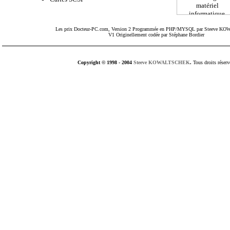
Les prix
Docteur-PC.com
, Version 2 Programmée en PHP/MYSQL par Steeve 
V1 Originellement codée par Stéphane Bordier
Copyright © 1998 - 2004
Steeve KOWALTSCHEK
.
Tous droits réserv