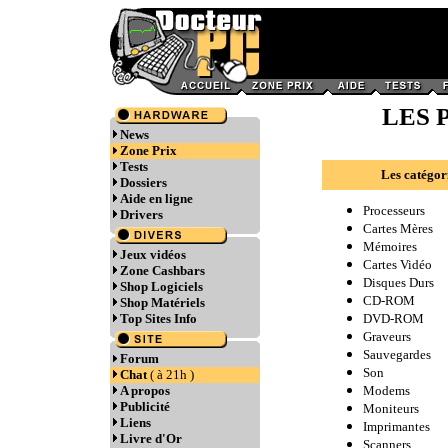
LES P
News
Zone Prix
Tests
Les catégor
Dossiers
Aide en ligne
Processeurs
Drivers
Cartes Mères
Mémoires
Jeux vidéos
Cartes Vidéo
Zone Cashbars
Disques Durs
Shop Logiciels
CD-ROM
Shop Matériels
Top Sites Info
DVD-ROM
Graveurs
Sauvegardes
Forum
Son
Chat
( à 21h )
A propos
Modems
Publicité
Moniteurs
Liens
Imprimantes
Livre d'Or
Scanners