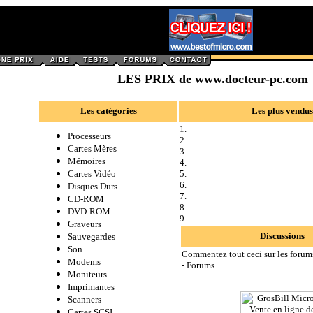
LES PRIX de www.docteur-pc.com
Les catégories
Les plus vendus
1.
Processeurs
2.
Cartes Mères
3.
Mémoires
4.
Cartes Vidéo
5.
6.
Disques Durs
7.
CD-ROM
8.
DVD-ROM
9.
Graveurs
Discussions
Sauvegardes
Son
Commentez tout ceci sur les forums
Modems
-
Forums
Moniteurs
Imprimantes
Scanners
Cartes SCSI