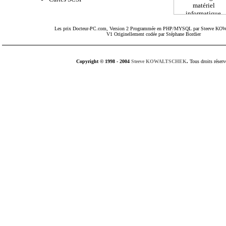
Les prix
Docteur-PC.com
, Version 2 Programmée en PHP/MYSQL par Steeve 
V1 Originellement codée par Stéphane Bordier
Copyright © 1998 - 2004
Steeve KOWALTSCHEK
.
Tous droits réserv