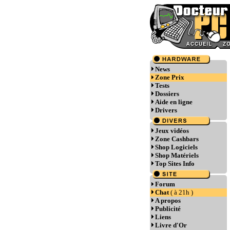
News
Zone Prix
Tests
Dossiers
Aide en ligne
Drivers
Jeux vidéos
Zone Cashbars
Shop Logiciels
Shop Matériels
Top Sites Info
Forum
Chat
( à 21h )
A propos
Publicité
Liens
Livre d'Or