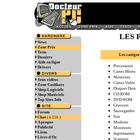
LES P
News
Zone Prix
Tests
Les catégor
Dossiers
Aide en ligne
Processeurs
Drivers
Cartes Mères
Mémoires
Jeux vidéos
Cartes Vidéo
Zone Cashbars
Disques Durs
Shop Logiciels
CD-ROM
Shop Matériels
Top Sites Info
DVD-ROM
Graveurs
Sauvegardes
Forum
Son
Chat
( à 21h )
A propos
Modems
Publicité
Moniteurs
Liens
Imprimantes
Livre d'Or
Scanners