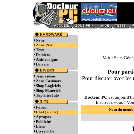
News
Zone Prix
Tests
Dossiers
Voir :
Stats Géné
Aide en ligne
Drivers
Pour partic
Jeux vidéos
Pour discuter avec le
Zone Cashbars
Shop Logiciels
Shop Matériels
Top Sites Info
Docteur PC
est aujourd'h
Inscrivez vous ! Vo
Forum
Nom du memb
Chat
( à 21h )
A propos
Publicité
Liens
Livre d'Or