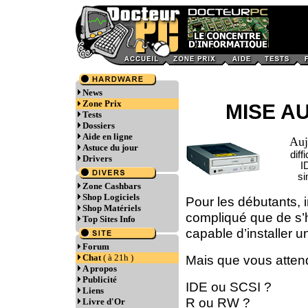
News
Zone Prix
MISE AU
Tests
Dossiers
Aide en ligne
Auj
Astuce du jour
diff
Drivers
I
si
Zone Cashbars
Shop Logiciels
Pour les débutants, 
Shop Matériels
compliqué que de s’ha
Top Sites Info
capable d’installer une
Forum
Chat
( à 21h )
Mais que vous attend
A propos
Publicité
IDE ou SCSI ?
Liens
R ou RW ?
Livre d'Or