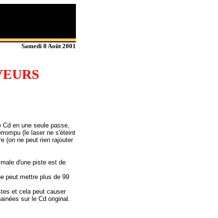
Samedi 8 Août 2001
VEURS
le Cd en une seule passe,
rrompu (le laser ne s'éteint
re (on ne peut rien rajouter
imale d'une piste est de
ne peut mettre plus de 99
stes et cela peut causer
ainées sur le Cd original.