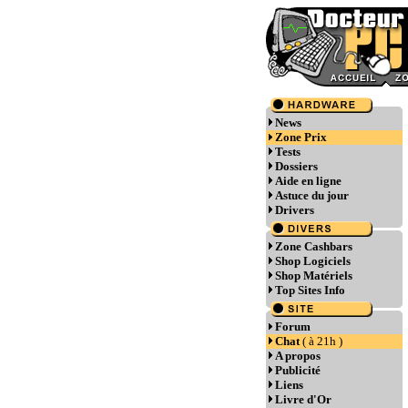
News
Zone Prix
Tests
Dossiers
Aide en ligne
Astuce du jour
Drivers
Zone Cashbars
Shop Logiciels
Shop Matériels
Top Sites Info
Forum
Chat
( à 21h )
A propos
Publicité
Liens
Livre d'Or