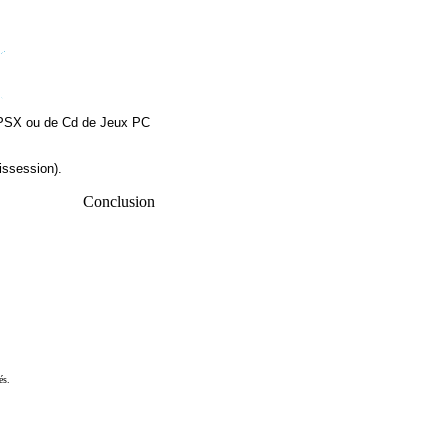
d PSX ou de Cd de Jeux PC
issession).
Conclusion
és.