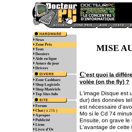
News
Zone Prix
MISE AU
Tests
Dossiers
Aide en ligne
Astuce du jour
Drivers
C
'est quoi la diffé
Zone Cashbars
volée (on the fly) ?
Shop Logiciels
Shop Matériels
L'image Disque est 
Top Sites Info
dur) des données tell
Forum
est nécessaire d'avoi
Chat
( à 21h )
Mo si le Cd 74 minute
A propos
Ensuite, on grave le 
Publicité
Liens
L'avantage de cette 
Livre d'Or