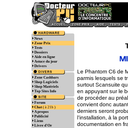
News
Zone Prix
Tests
Dossiers
Aide en ligne
Astuce du jour
Drivers
Le Phantom C6 de Mic
parmis lesquels se 
Zone Cashbars
Shop Logiciels
surtout Scansuite qu
Shop Matériels
en appuyant sur le b
Top Sites Info
de procéder au préal
Forum
convient donc autant
Chat
( à 21h )
derniers seront proba
A propos
Publicité
l’installation, à la po
Liens
documentation en fra
Livre d'Or