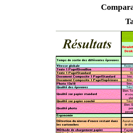
Compara
T