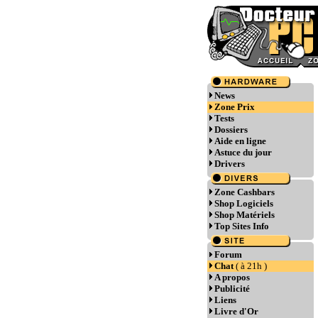
News
Zone Prix
Tests
Dossiers
Aide en ligne
Astuce du jour
Drivers
Zone Cashbars
Shop Logiciels
Shop Matériels
Top Sites Info
Forum
Chat
( à 21h )
A propos
Publicité
Liens
Livre d'Or